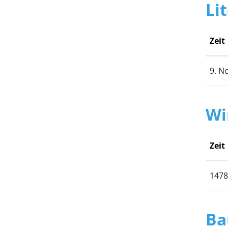
Li
Zeit
9. N
Wi
Zeit
1478
Ba