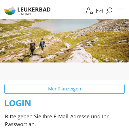
Leukerbad
Kontakt
Suche
Login
zur Startseite
Direkt zur Hauptnavigation
Direkt zum Inhalt
Direkt zur Suche
Direkt zum Stichwortverzeichnis
Menü anzeigen
LOGIN
Bitte geben Sie Ihre E-Mail-Adresse und Ihr
Passwort an.